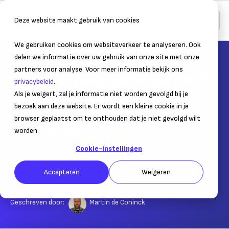
Deze website maakt gebruik van cookies
We gebruiken cookies om websiteverkeer te analyseren. Ook
Home
Administratie
Debiteuren
delen we informatie over uw gebruik van onze site met onze
partners voor analyse. Voor meer informatie bekijk ons
Wettelijke betalingstermijn van 30
privacybeleid
.
dagen
Als je weigert, zal je informatie niet worden gevolgd bij je
bezoek aan deze website. Er wordt een kleine cookie in je
Kortere betalingstermijn om liquiditeitspositie
browser geplaatst om te onthouden dat je niet gevolgd wilt
kleine ondernemers te verbeteren
worden.
Cookie-instellingen
29 juli 2020
– Leestijd:
4
min.
Accepteren
Weigeren
Laatst bijgewerkt:
24 april 2025
Geschreven door:
Martin de Coninck