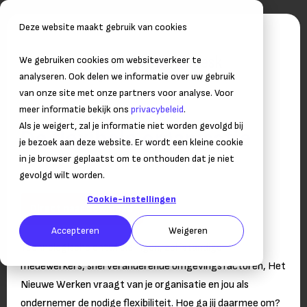
Deze website maakt gebruik van cookies
We gebruiken cookies om websiteverkeer te
analyseren. Ook delen we informatie over uw gebruik
van onze site met onze partners voor analyse. Voor
meer informatie bekijk ons
privacybeleid
.
Als je weigert, zal je informatie niet worden gevolgd bij
De flexibele organisatie
je bezoek aan deze website. Er wordt een kleine cookie
in je browser geplaatst om te onthouden dat je niet
Hoe ga je om met Het Nieuwe Werken?
gevolgd wilt worden.
Cookie-instellingen
Direct naar download
Accepteren
Weigeren
Technologische ontwikkelingen, zelfstandige
medewerkers, snel veranderende omgevingsfactoren, Het
Nieuwe Werken vraagt van je organisatie en jou als
ondernemer de nodige flexibiliteit. Hoe ga jij daarmee om?