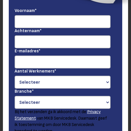
Voornaam
*
Achternaam
*
E-mailadres
*
Aantal Werknemers
*
Branche
*
Bij het verzenden ga ik akkoord met de
Privacy
Statement
van MKB Servicedesk. Daarnaast geef
ik toestemming om door MKB Servicedesk