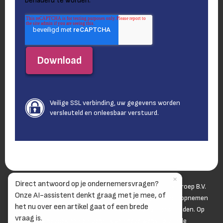
benaderd te worden.
Veilige SSL verbinding, uw gegevens worden
versleuteld en onleesbaar verstuurd.
✕
Direct antwoord op je ondernemersvragen?
© 2006-
2026
Wij zijn onderdeel van Van Spaendonck Groep B.V.
Onze AI-assistent denkt graag met je mee, of
Voor adverteren en content marketing graag contact opnemen
het nu over een artikel gaat of een brede
met
sales@mkbservicedesk.nl
. Alle rechten voorbehouden. Op
vraag is.
uw bezoek aan en gebruik van deze website zijn de