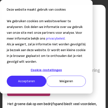
Deze website maakt gebruik van cookies
We gebruiken cookies om websiteverkeer te
analyseren. Ook delen we informatie over uw gebruik
van onze site met onze partners voor analyse. Voor
meer informatie bekijk ons
privacybeleid
.
Als je weigert, zal je informatie niet worden gevolgd bij
Groene daken voor
je bezoek aan deze website. Er wordt een kleine cookie
in je browser geplaatst om te onthouden dat je niet
bedrijven
gevolgd wilt worden.
’Waarom groene daken een slimme investering
Cookie-instellingen
zijn’
Accepteren
Weigeren
Direct naar download
Het groene dak op een bedrijfspand biedt veel voordelen,