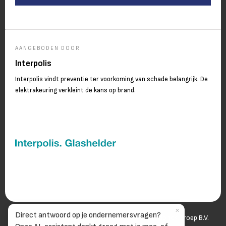
AANGEBODEN DOOR
Interpolis
Interpolis vindt preventie ter voorkoming van schade belangrijk. De
elektrakeuring verkleint de kans op brand.
✕
Direct antwoord op je ondernemersvragen?
© 2006-
2026
Wij zijn onderdeel van Van Spaendonck Groep B.V.