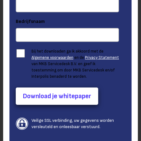
Bedrijfsnaam
Bij het
downloaden
ga ik akkoord met de
Algemene voorwaarden
en de
Privacy Statement
van MKB Servicedesk B.V. en geef ik
toestemming om door MKB Servicedesk
en/of
Interpolis
benaderd te worden.
Download je whitepaper
Veilige SSL verbinding, uw gegevens worden
versleuteld en onleesbaar verstuurd.