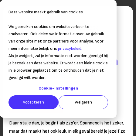
Deze website maakt gebruik van cookies
We gebruiken cookies om websiteverkeer te
analyseren. Ook delen we informatie over uw gebruik
van onze site met onze partners voor analyse. Voor
meer informatie bekijk ons
privacybeleid
.
Als je weigert, zal je informatie niet worden gevolgd bij
Waar je aan moet denken
je bezoek aan deze website. Er wordt een kleine cookie
in je browser geplaatst om te onthouden dat je niet
als startende zzp'er
gevolgd wilt worden.
Hoe pak je dat aan en wat kom je tegen?
Cookie-instellingen
Accepteren
Weigeren
Direct naar download
Daar sta je dan, je begint als zzp'er. Spannend is het zeker,
maar dat maakt het ook leuk. In elk geval bereid je jezelf zo