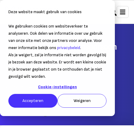
Deze website maakt gebruik van cookies
We gebruiken cookies om websiteverkeer te
Home
Nieuws
Ondernemersnieuws
analyseren. Ook delen we informatie over uw gebruik
van onze site met onze partners voor analyse. Voor
Wordt een vertrouwenspersoon
meer informatie bekijk ons
privacybeleid
.
verplicht in het mkb?
Als je weigert, zal je informatie niet worden gevolgd bij
je bezoek aan deze website. Er wordt een kleine cookie
Wetsvoorstel in de maak
in je browser geplaatst om te onthouden dat je niet
gevolgd wilt worden.
24 februari 2023
– Leestijd:
2
min.
Cookie-instellingen
Laatst bijgewerkt:
24 februari 2023
Accepteren
Weigeren
Geschreven door:
Jelle Bos