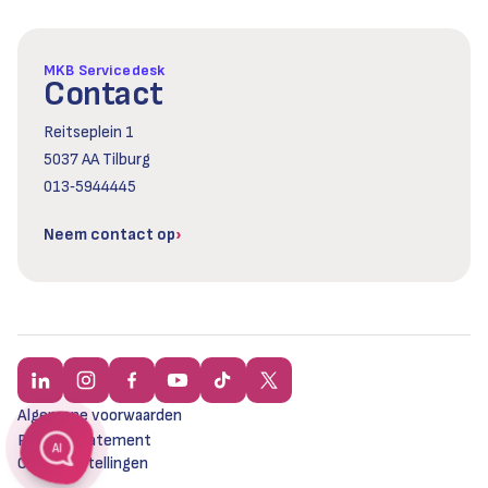
MKB Servicedesk
Contact
Reitseplein 1
5037 AA Tilburg
013‑5944445
Neem contact op
Algemene voorwaarden
Privacy statement
AI
Cookie instellingen