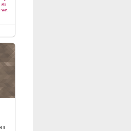
 als
enen.
ren