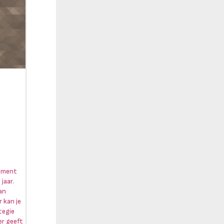
moment
jaar.
van
 kan je
tegie
er geeft