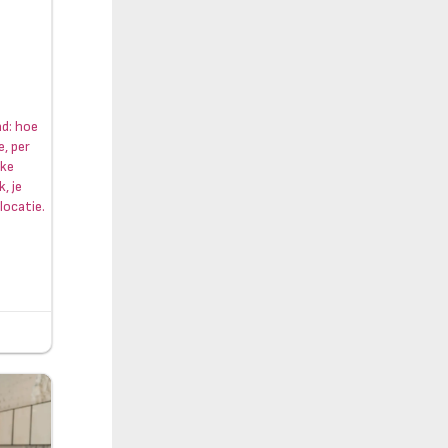
nd: hoe
e, per
jke
, je
locatie.