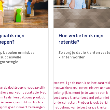
aal ik mijn
Hoe verbeter ik mijn
oepen?
retentie?
p bepalen onmisbaar
Zo zorg je dat je klanten vast
 succesvolle
klanten worden
gstrategie
Meestal ligt de nadruk op het aantre
an de doelgroep is noodzakelijk
nieuwe klanten. Hoewel nieuwe aanwa
ctieve marketingstrategie. Het
belangrijk is, moet je de waarde van je
k om te denken dat jouw product
bestaande klantenbestand zeker niet
 iedereen geschikt is. Toch is
onderschatten. Probeer je ook te ric
g om goed in kaart te brengen
het behoud van je bestaande klanten.