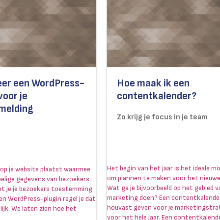
leer een WordPress-
Hoe maak ik een
voor je
contentkalender?
melding
Zo krijg je focus in je team
Het begin van het jaar is het ideale 
s op je website plaatst waarmee
om plannen te maken voor het nieuwe 
oelige gegevens van bezoekers
Wat ga je bijvoorbeeld op het gebied 
t je je bezoekers toestemming
marketing doen? Een contentkalender
en WordPress-plugin regel je dat
houvast geven voor je marketingstra
ijk. We laten zien hoe het
voor het hele jaar. Een contentkalend