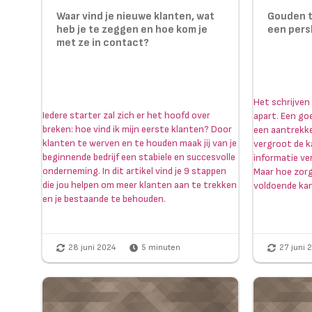
Waar vind je nieuwe klanten, wat
Gouden ti
heb je te zeggen en hoe kom je
een pers
met ze in contact?
Het schrijven
Iedere starter zal zich er het hoofd over
apart. Een go
breken: hoe vind ik mijn eerste klanten? Door
een aantrekke
klanten te werven en te houden maak jij van je
vergroot de k
beginnende bedrijf een stabiele en succesvolle
informatie ver
onderneming. In dit artikel vind je 9 stappen
Maar hoe zorg
die jou helpen om meer klanten aan te trekken
voldoende kan
en je bestaande te behouden.
28 juni 2024
5
minuten
27 juni 