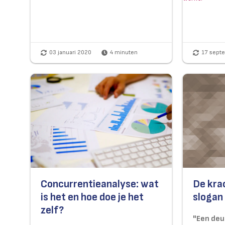
03 januari 2020
4
minuten
17 sept
Concurrentieanalyse: wat
De kra
is het en hoe doe je het
slogan 
zelf?
"Een deuk