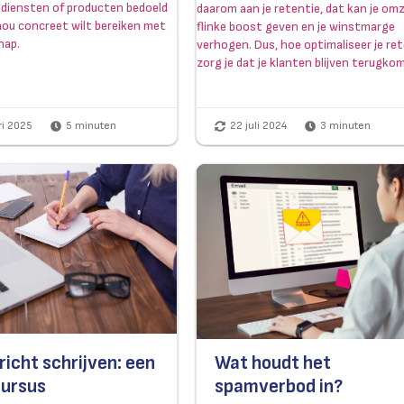
 diensten of producten bedoeld
daarom aan je retentie, dat kan je om
 nou concreet wilt bereiken met
flinke boost geven en je winstmarge
hap.
verhogen. Dus, hoe optimaliseer je re
zorg je dat je klanten blijven terugk
ri 2025
5
minuten
22 juli 2024
3
minuten
icht schrijven: een
Wat houdt het
ursus
spamverbod in?