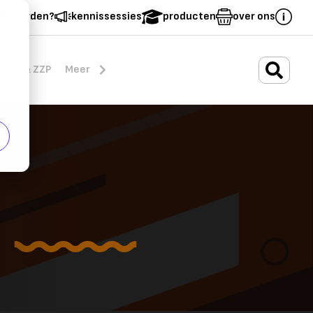
er worden?
kennissessies
producten
over ons
.
rten & ZZP
Meer