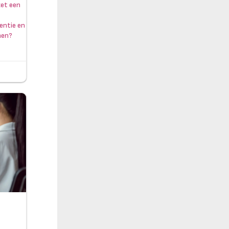
zet een
tentie en
omen?