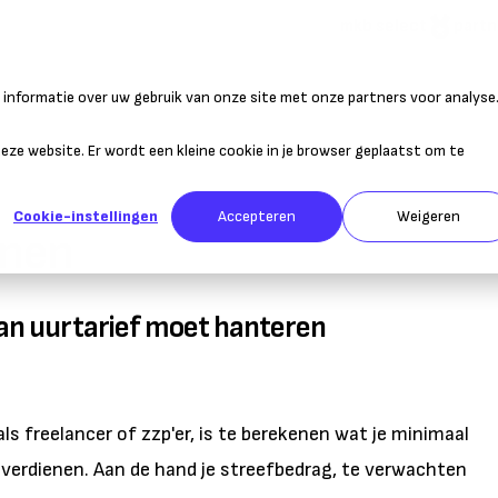
mkb select
partn
informatie over uw gebruik van onze site met onze partners voor analyse
atie
Duurzaam ondernemen
Personeel
Belastingen
Sta
 deze website. Er wordt een kleine cookie in je browser geplaatst om te
Cookie-instellingen
Accepteren
Weigeren
enen
an uurtarief moet hanteren
ls freelancer of zzp'er, is te berekenen wat je minimaal
verdienen. Aan de hand je streefbedrag, te verwachten