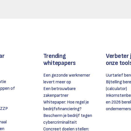
ar
Trending
Verbeter 
whitepapers
onze tool
Een gezonde werknemer
Uurtarief be
atie
levert meer op
Bijtelling be
oppen of
Een betrouwbare
(calculator)
zakenpartner
Inkomstenbel
Whitepaper: Hoe regel je
en 2026 bere
 ZZP
bedrijfsfinanciering?
ondernemers
Bescherm je bedrijf tegen
naal
cybercriminaliteit
en
Concreet doelen stellen: