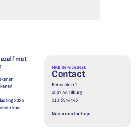
jezelf met
s
MKB Servicedesk
Contact
rekenen
Reitseplein 1
rekenen
5037 AA Tilburg
013‑5944445
asting 2025
kenen voor
Neem contact op