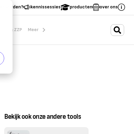
er worden?
kennissessies
producten
over ons
.
rten & ZZP
Meer
Bekijk ook onze andere tools