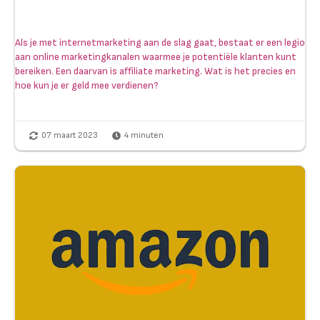
Als je met internetmarketing aan de slag gaat, bestaat er een legio
aan online marketingkanalen waarmee je potentiële klanten kunt
bereiken. Een daarvan is affiliate marketing. Wat is het precies en
hoe kun je er geld mee verdienen?
07 maart 2023
4
minuten