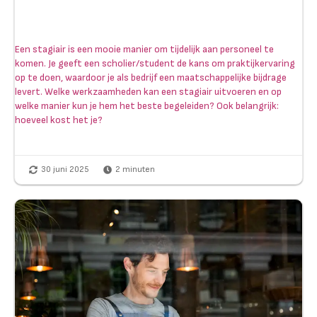
Een stagiair is een mooie manier om tijdelijk aan personeel te
komen. Je geeft een scholier/student de kans om praktijkervaring
op te doen, waardoor je als bedrijf een maatschappelijke bijdrage
levert. Welke werkzaamheden kan een stagiair uitvoeren en op
welke manier kun je hem het beste begeleiden? Ook belangrijk:
hoeveel kost het je?
30 juni 2025
2
minuten