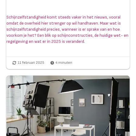
Schijnzelfstandigheid komt steeds vaker in het nieuws, vooral
omdat de overheid hier strenger op wil handhaven. Maar wat is
schijnzelfstandigheid precies, wanneer is er sprake van en hoe
voorkom je het? Een blik op schijnconstructies, de huidige wet- en
regelgeving en wat er in 2025 is veranderd.
11 februari 2025
4
minuten