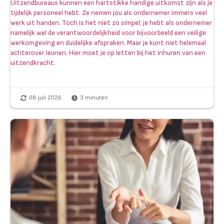
Uitzendbureaus kunnen een hartstikke handige uitkomst zijn als je
tijdelijk personeel hebt. Ze nemen jou als ondernemer immers veel
werk uit handen. Toch is het niet zo simpel: je hebt als ondernemer
namelijk wel de verantwoordelijkheid voor bijvoorbeeld een veilige
werkomgeving en duidelijke afspraken. Maar je kunt niet helemaal
achterover leunen. Hier moet je op letten bij het inhuren van een
uitzendkracht.
08 juli 2026
3
minuten