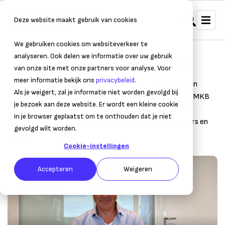
Deze website maakt gebruik van cookies
We gebruiken cookies om websiteverkeer te
analyseren. Ook delen we informatie over uw gebruik
Dé online vraagbaak voor ondernemers
van onze site met onze partners voor analyse. Voor
meer informatie bekijk ons
privacybeleid
.
Succesvol ondernemen doe je door kansen te benutten en
Als je weigert, zal je informatie niet worden gevolgd bij
obstakels weg te nemen. Daar heb je soms hulp bij nodig. MKB
je bezoek aan deze website. Er wordt een kleine cookie
Servicedesk ondersteunt je als dé online vraagbaak met
in je browser geplaatst om te onthouden dat je niet
concrete informatie, ervaringen van andere ondernemers en
gevolgd wilt worden.
praktische tools.
Cookie-instellingen
Accepteren
Weigeren