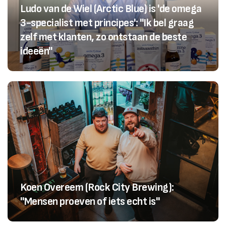
Ludo van de Wiel (Arctic Blue) is 'de omega
3-specialist met principes': "Ik bel graag
zelf met klanten, zo ontstaan de beste
ideeën"
Koen Overeem (Rock City Brewing):
"Mensen proeven of iets echt is"