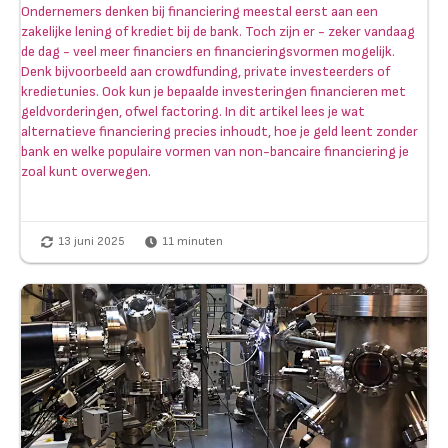
Ondernemers denken bij financiering meestal eerst aan een
zakelijke lening of krediet bij de bank. Toch zijn er - zeker vandaag
de dag - veel meer financiers en financieringsvormen mogelijk.
Denk bijvoorbeeld aan crowdfunding, private investeerders of
kredietunies. Ook kun je bepaalde investeringen financieren met
geldvorderingen, ofwel factoring. In dit artikel lees je wat
alternatieve financiering precies inhoudt, hoe je geld leent zonder
bank en welke populaire vormen van non-bancaire financiering je
zoal kunt overwegen.
13 juni 2025
11
minuten