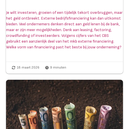
Je wilt investeren, groeien of een tijdelijk tekort overbruggen, maar
het geld ontbreekt. Externe bedrijfsfinanciering kan dan uitkomst
bieden. Veel ondernemers denken direct aan geld lenen bij de bank,
maar er zijn meer mogelijkheden. Denk aan leasing, factoring,
crowdfunding of investeerders. Volgens cijfers van het CBS
gebruikt een aanzienlijk deel van het mkb externe financiering.
Welke vorm van financiering past het beste bij jouw onderneming?
18 maart 2026
9
minuten