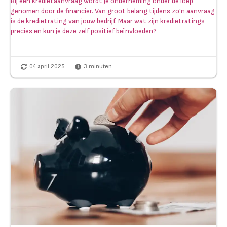
Bij een kredietaanvraag wordt je onderneming onder de loep
genomen door de financier. Van groot belang tijdens zo’n aanvraag
is de kredietrating van jouw bedrijf. Maar wat zijn kredietratings
precies en kun je deze zelf positief beïnvloeden?
04 april 2025
3
minuten