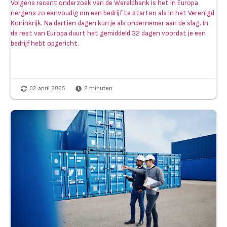
Volgens recent onderzoek van de Wereldbank is het in Europa
nergens zo eenvoudig om een bedrijf te starten als in het Verenigd
Koninkrijk. Na dertien dagen kun je als ondernemer aan de slag. In
de rest van Europa duurt het gemiddeld 32 dagen voordat je een
bedrijf hebt opgericht.
02 april 2025
2
minuten