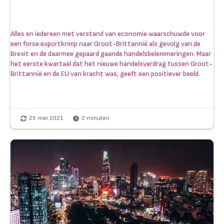
Alles en iedereen met verstand van economie waarschuwde voor
een forse exportkrimp naar Groot-Brittannië als gevolg van de
Brexit en de daarmee gepaard gaande handelsbelemmeringen. Maar
het eerste kwartaal dat het nieuwe handelsverdrag tussen Groot-
Brittannië en de EU van kracht was, geeft een positiever beeld.
25 mei 2021
2
minuten