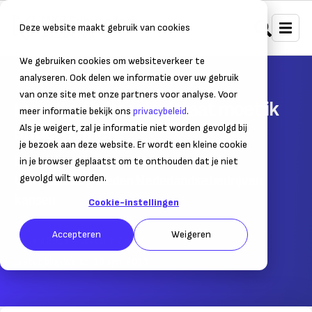
Deze website maakt gebruik van cookies
We gebruiken cookies om websiteverkeer te
Home
Internationaal ondernemen
Internationale markten
analyseren. Ook delen we informatie over uw gebruik
van onze site met onze partners voor analyse. Voor
In welke Duitse deelstaat moet ik
meer informatie bekijk ons
privacybeleid
.
ondernemen?
Als je weigert, zal je informatie niet worden gevolgd bij
je bezoek aan deze website. Er wordt een kleine cookie
Noordrijn-Westfalen, Beieren en Baden-
in je browser geplaatst om te onthouden dat je niet
Württemberg bieden Nederlandse bedrijven
gevolgd wilt worden.
kansen
Cookie-instellingen
Accepteren
Weigeren
16 april 2013
– Leestijd:
2
min.
Laatst bijgewerkt:
16 april 2013