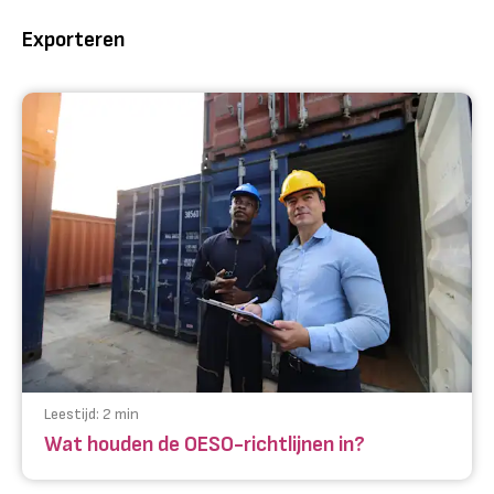
Exporteren
Leestijd:
2
min
Wat houden de OESO-richtlijnen in?