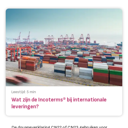
Leestijd:
5
min
Wat zijn de Incoterms® bij internationale
leveringen?
De douaneverklaring CN22 of CN23 gebruiken voor