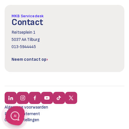
MKB Servicedesk
Contact
Reitseplein 1
5037 AA Tilburg
013‑5944445
Neem contact op
Algemene voorwaarden
Privacy statement
AI
Cookie instellingen