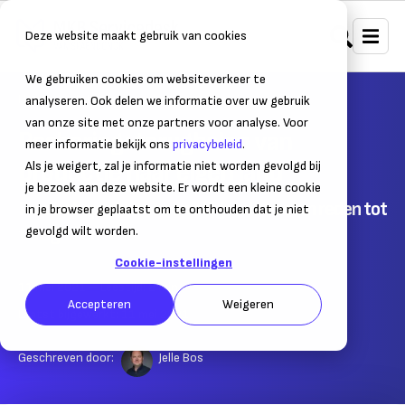
Deze website maakt gebruik van cookies
We gebruiken cookies om websiteverkeer te
Home
Internationaal ondernemen
Bedrijfsactiviteiten uitbes
analyseren. Ook delen we informatie over uw gebruik
van onze site met onze partners voor analyse. Voor
Reshoring: terughalen van
meer informatie bekijk ons
privacybeleid
.
productie naar eigen land
Als je weigert, zal je informatie niet worden gevolgd bij
je bezoek aan deze website. Er wordt een kleine cookie
Productieproblemen en stijgende kosten reden tot
in je browser geplaatst om te onthouden dat je niet
terughalen
gevolgd wilt worden.
Cookie-instellingen
11 mei 2021
– Leestijd:
2
min.
Accepteren
Weigeren
Laatst bijgewerkt:
11 mei 2021
Geschreven door:
Jelle Bos