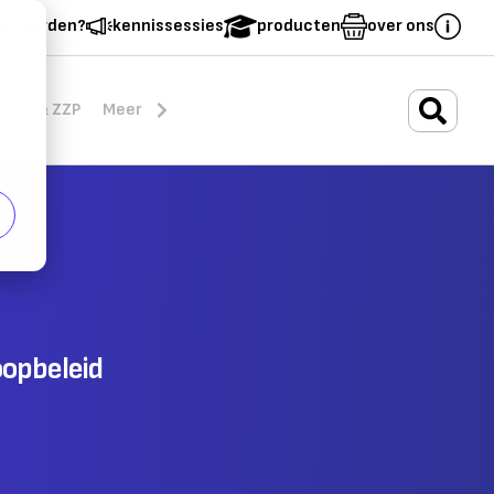
er worden?
kennissessies
producten
over ons
.
rten & ZZP
Meer
oopbeleid