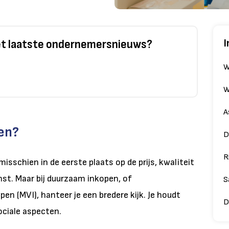
I
het laatste ondernemersnieuws?
W
W
A
en?
D
R
e misschien in de eerste plaats op de prijs, kwaliteit
nst. Maar bij duurzaam inkopen, of
S
n (MVI), hanteer je een bredere kijk. Je houdt
D
ciale aspecten.