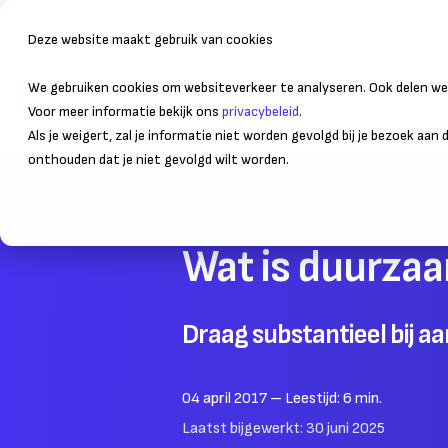
Deze website maakt gebruik van cookies
We gebruiken cookies om websiteverkeer te analyseren. Ook delen we 
Bedrijfsvoering
Administr
Voor meer informatie bekijk ons
privacybeleid
.
Als je weigert, zal je informatie niet worden gevolgd bij je bezoek aan
onthouden dat je niet gevolgd wilt worden.
Home
Duurzaam ondernemen
Duurz
Wat is duurza
Draag substantieel bij aa
04 april 2017
– Leestijd:
6
min.
Laatst bijgewerkt:
30 juni 2025