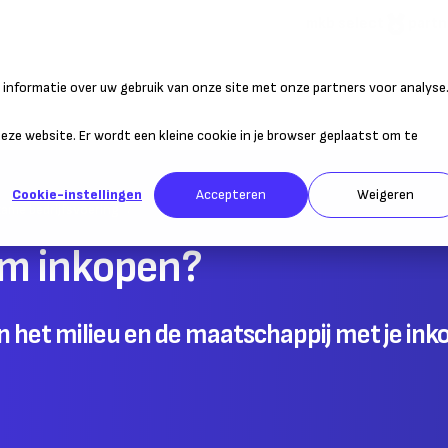
mkb select
partn
informatie over uw gebruik van onze site met onze partners voor analyse
atie
Duurzaam ondernemen
Personeel
Belastingen
Sta
 deze website. Er wordt een kleine cookie in je browser geplaatst om te
Cookie-instellingen
Accepteren
Weigeren
ame bedrijfsvoering
am inkopen?
n het milieu en de maatschappij met je ink