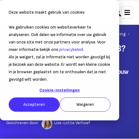
Deze website maakt gebruik van cookies
We gebruiken cookies om websiteverkeer te
Home
Duurzaam ondernemen
Duurzame bedrijfsvoering
analyseren. Ook delen we informatie over uw gebruik
van onze site met onze partners voor analyse. Voor
Meer duurzaam inkopen in 2023?
meer informatie bekijk ons
privacybeleid
.
Zo maak je een goede start
Als je weigert, zal je informatie niet worden gevolgd bij
je bezoek aan deze website. Er wordt een kleine cookie
Over duurzame uitgaven doen die passen bij jouw
in je browser geplaatst om te onthouden dat je niet
bedrijf
gevolgd wilt worden.
Cookie-instellingen
07 januari 2022
– Leestijd:
3
min.
Accepteren
Weigeren
Laatst bijgewerkt:
09 januari 2023
Geschreven door:
Lise-Lotte Verhoef