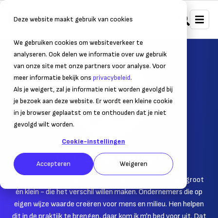
Deze website maakt gebruik van cookies
We gebruiken cookies om websiteverkeer te
analyseren. Ook delen we informatie over uw gebruik
van onze site met onze partners voor analyse. Voor
meer informatie bekijk ons
privacybeleid
.
Als je weigert, zal je informatie niet worden gevolgd bij
je bezoek aan deze website. Er wordt een kleine cookie
in je browser geplaatst om te onthouden dat je niet
gevolgd wilt worden.
Cookie-instellingen
AUTEUR
Lise-Lotte Verhoef
Accepteren
Weigeren
Voor een leefbare wereld hebben we bedrijven nodig - groot
én klein - die het verschil willen maken. Ondernemers die op
eigen wijze waarde creëren voor mens en milieu. Hen helpen
dit in de praktijk te brengen, daar kom ik m'n bed voor uit. Dat