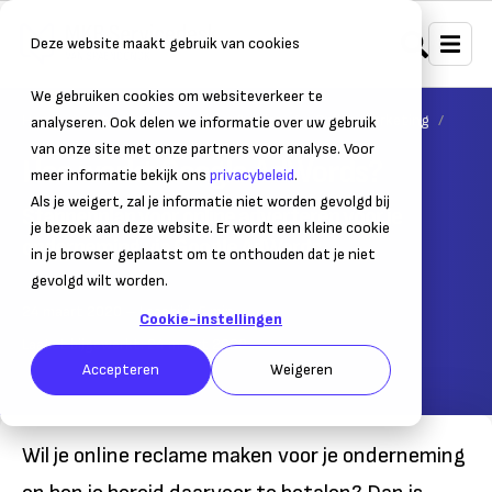
Deze website maakt gebruik van cookies
We gebruiken cookies om websiteverkeer te
Home
Strategie, marketing & sales
Online marketing
analyseren. Ook delen we informatie over uw gebruik
van onze site met onze partners voor analyse. Voor
Hoe werkt Google AdWords?
meer informatie bekijk ons
privacybeleid
.
Als je weigert, zal je informatie niet worden gevolgd bij
Stappenplan voor online adverteren voor je
je bezoek aan deze website. Er wordt een kleine cookie
onderneming via Google AdWords
in je browser geplaatst om te onthouden dat je niet
gevolgd wilt worden.
24 maart 2020
– Leestijd:
5
min.
Cookie-instellingen
Laatst bijgewerkt:
24 maart 2020
Accepteren
Weigeren
Wil je online reclame maken voor je onderneming