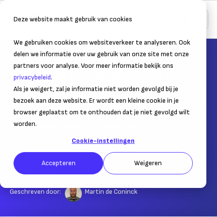
Deze website maakt gebruik van cookies
We gebruiken cookies om websiteverkeer te analyseren. Ook
Home
Administratie
Debiteuren
delen we informatie over uw gebruik van onze site met onze
partners voor analyse. Voor meer informatie bekijk ons
Wettelijke betalingstermijn van 30
privacybeleid
.
dagen
Als je weigert, zal je informatie niet worden gevolgd bij je
bezoek aan deze website. Er wordt een kleine cookie in je
Kortere betalingstermijn om liquiditeitspositie
browser geplaatst om te onthouden dat je niet gevolgd wilt
kleine ondernemers te verbeteren
worden.
Cookie-instellingen
29 juli 2020
– Leestijd:
4
min.
Accepteren
Weigeren
Laatst bijgewerkt:
24 april 2025
Geschreven door:
Martin de Coninck