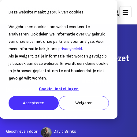
Deze website maakt gebruik van cookies
We gebruiken cookies om websiteverkeer te
Home
Nieuws
Ondernemers in beeld
analyseren. Ook delen we informatie over uw gebruik
van onze site met onze partners voor analyse. Voor
Pieter Staadegaard van Staad:
meer informatie bekijk ons
privacybeleid
.
"Bedreigingen hebben we omgezet
Als je weigert, zal je informatie niet worden gevolgd bij
je bezoek aan deze website. Er wordt een kleine cookie
in kansen"
in je browser geplaatst om te onthouden dat je niet
gevolgd wilt worden.
Duurzaamheid als sleutel voor succes in de
bouwsector
Cookie-instellingen
Accepteren
Weigeren
19 september 2025
– Leestijd:
8
min.
Laatst bijgewerkt:
19 september 2025
Geschreven door:
David Brinks