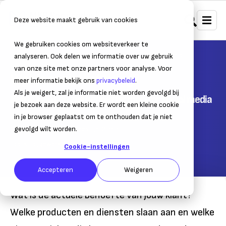
Deze website maakt gebruik van cookies
We gebruiken cookies om websiteverkeer te
Home
Strategie, marketing & sales
Social media
analyseren. Ook delen we informatie over uw gebruik
van onze site met onze partners voor analyse. Voor
Wat is social listening?
meer informatie bekijk ons
privacybeleid
.
Als je weigert, zal je informatie niet worden gevolgd bij
Ken je klant en zijn behoefte: monitor social media
je bezoek aan deze website. Er wordt een kleine cookie
in je browser geplaatst om te onthouden dat je niet
29 november 2017
gevolgd wilt worden.
– Leestijd:
2
min.
Laatst bijgewerkt:
29 november 2017
Cookie-instellingen
Accepteren
Weigeren
Wat is de actuele behoefte van jouw klant?
Welke producten en diensten slaan aan en welke