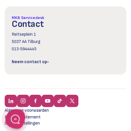
MKB Servicedesk
Contact
Reitseplein 1
5037 AA Tilburg
013‑5944445
Neem contact op
Algemene voorwaarden
Privacy statement
AI
Cookie instellingen