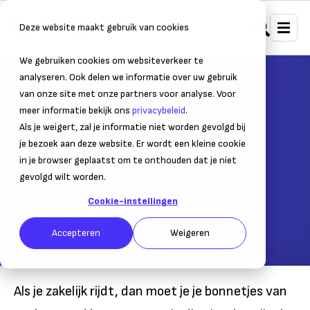
Deze website maakt gebruik van cookies
We gebruiken cookies om websiteverkeer te
Home
Mobiliteit
Zakelijk autorijden
analyseren. Ook delen we informatie over uw gebruik
van onze site met onze partners voor analyse. Voor
Voordelen van een zakelijke
meer informatie bekijk ons
privacybeleid
.
tankpas
Als je weigert, zal je informatie niet worden gevolgd bij
je bezoek aan deze website. Er wordt een kleine cookie
Met één pas overal afrekenen
in je browser geplaatst om te onthouden dat je niet
gevolgd wilt worden.
11 januari 2016
– Leestijd:
2
min.
Cookie-instellingen
Laatst bijgewerkt:
28 april 2021
Accepteren
Weigeren
Als je zakelijk rijdt, dan moet je je bonnetjes van