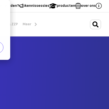
er worden?
kennissessies
producten
over ons
.
rten & ZZP
Meer