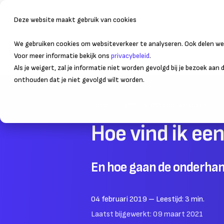
Deze website maakt gebruik van cookies
We gebruiken cookies om websiteverkeer te analyseren. Ook delen we 
Bedrijfsvoering
Administr
Voor meer informatie bekijk ons
privacybeleid
.
Als je weigert, zal je informatie niet worden gevolgd bij je bezoek aan
onthouden dat je niet gevolgd wilt worden.
Home
Bedrijf stoppen of verkopen
Hoe vind ik een
En hoe gaan de onderha
04 februari 2019
– Leestijd:
3
min.
Laatst bijgewerkt:
09 maart 2021