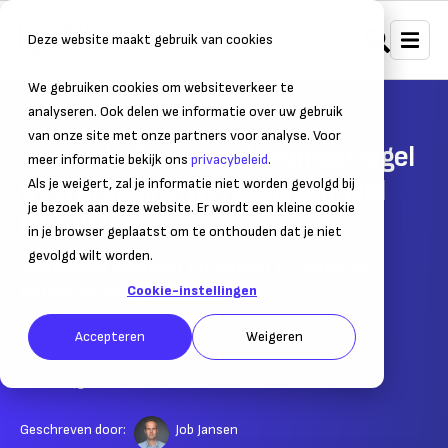
Deze website maakt gebruik van cookies
We gebruiken cookies om websiteverkeer te
Home
Bedrijfsvoering
Corona
analyseren. Ook delen we informatie over uw gebruik
van onze site met onze partners voor analyse. Voor
Wat is de Tijdelijke Noodmaatregel
meer informatie bekijk ons
privacybeleid
.
Overbrugging Werkgelegenheid
Als je weigert, zal je informatie niet worden gevolgd bij
je bezoek aan deze website. Er wordt een kleine cookie
(NOW)?
in je browser geplaatst om te onthouden dat je niet
gevolgd wilt worden.
Werkgevers kunnen tot en met 13 april 2022
NOW6 aanvragen
Cookie-instellingen
Accepteren
Weigeren
16 juli 2020
– Leestijd:
3
min.
Laatst bijgewerkt:
22 maart 2022
Geschreven door:
Job Jansen