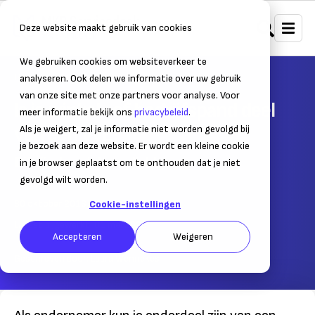
Deze website maakt gebruik van cookies
We gebruiken cookies om websiteverkeer te
Home
Bedrijfsvoering
Kantoorruimte
analyseren. Ook delen we informatie over uw gebruik
van onze site met onze partners voor analyse. Voor
Is je winkel- of bedrijfspand deel
meer informatie bekijk ons
privacybeleid
.
van een VvE?
Als je weigert, zal je informatie niet worden gevolgd bij
je bezoek aan deze website. Er wordt een kleine cookie
Dit zijn de regels en plichten
in je browser geplaatst om te onthouden dat je niet
gevolgd wilt worden.
30 oktober 2013
– Leestijd:
2
min.
Cookie-instellingen
Laatst bijgewerkt:
01 mei 2025
Accepteren
Weigeren
Geschreven door:
Laura Wennekes