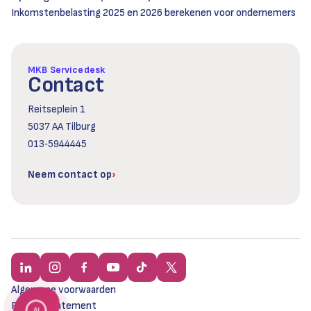
Inkomstenbelasting 2025 en 2026 berekenen voor ondernemers
MKB Servicedesk
Contact
Reitseplein 1
5037 AA Tilburg
013‑5944445
Neem contact op
Algemene voorwaarden
Privacy statement
AI