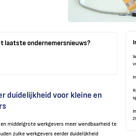
I
het laatste ondernemersnieuws?
W
v
I
R
 duidelijkheid voor kleine en
s
rs
I
2
ne en middelgrote werkgevers meer wendbaarheid te
uden zulke werkgevers eerder duidelijkheid