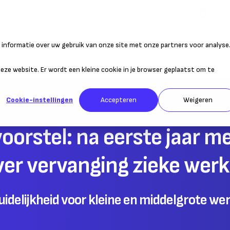
mkb select
partn
informatie over uw gebruik van onze site met onze partners voor analyse
atie
Duurzaam ondernemen
Personeel
Belastingen
Sta
 deze website. Er wordt een kleine cookie in je browser geplaatst om te
Cookie-instellingen
Accepteren
Weigeren
orstel: na eerste jaar m
over vervanging zieke we
idelijkheid voor kleine en middelgrote we