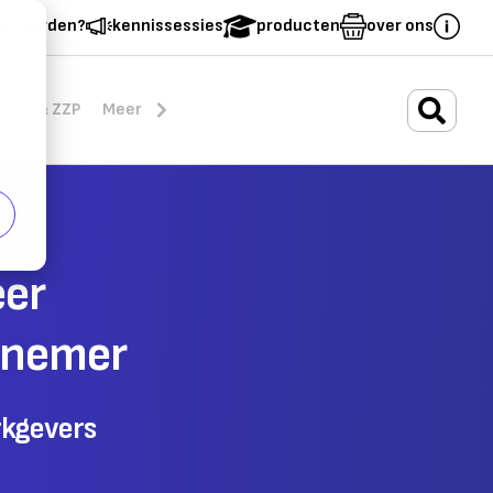
er worden?
kennissessies
producten
over ons
.
rten & ZZP
Meer
eer
rknemer
rkgevers