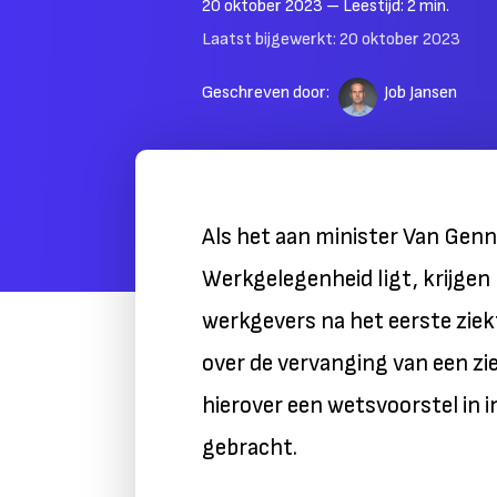
20 oktober 2023
– Leestijd:
2
min.
Laatst bijgewerkt:
20 oktober 2023
Geschreven door:
Job Jansen
Als het aan minister Van Genn
Werkgelegenheid ligt, krijgen
werkgevers na het eerste ziek
over de vervanging van een zi
hierover een wetsvoorstel in 
gebracht.