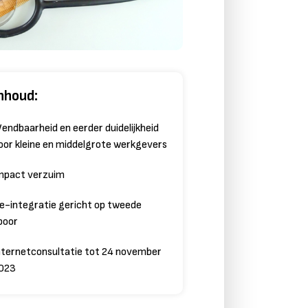
nhoud:
endbaarheid en eerder duidelijkheid
oor kleine en middelgrote werkgevers
mpact verzuim
e-integratie gericht op tweede
poor
nternetconsultatie tot 24 november
023