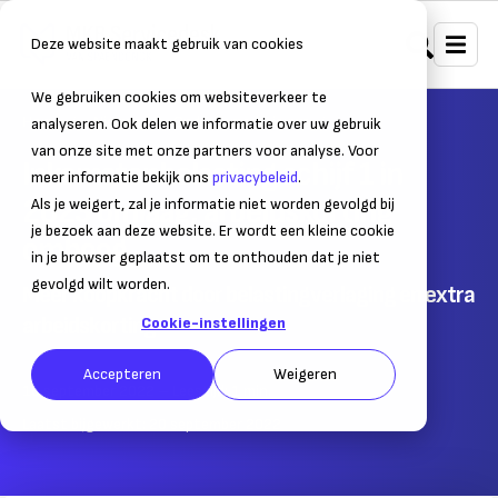
Deze website maakt gebruik van cookies
We gebruiken cookies om websiteverkeer te
Home
Nieuws
Ondernemersnieuws
analyseren. Ook delen we informatie over uw gebruik
van onze site met onze partners voor analyse. Voor
Inkomstenbelasting schijf 1 in
meer informatie bekijk ons
privacybeleid
.
2023 omlaag, arbeidskorting
Als je weigert, zal je informatie niet worden gevolgd bij
je bezoek aan deze website. Er wordt een kleine cookie
omhoog
in je browser geplaatst om te onthouden dat je niet
gevolgd wilt worden.
Meer koopkracht door belastingverlaging en extra
arbeidskorting
Cookie-instellingen
Accepteren
Weigeren
16 september 2022
– Leestijd:
1
min.
Laatst bijgewerkt:
20 september 2022