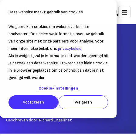
Deze website maakt gebruik van cookies
We gebruiken cookies om websiteverkeer te
Home
Strategie, marketing & sales
Verkoop
analyseren. Ook delen we informatie over uw gebruik
van onze site met onze partners voor analyse. Voor
Werk jij ook het liefst zonder
meer informatie bekijk ons
privacybeleid
.
klanten?
Als je weigert, zal je informatie niet worden gevolgd bij
je bezoek aan deze website. Er wordt een kleine cookie
Column | Een positieve houding trekt meer
in je browser geplaatst om te onthouden dat je niet
klandizie
gevolgd wilt worden.
Cookie-instellingen
30 augustus 2012
– Leestijd:
3
min.
Accepteren
Weigeren
Laatst bijgewerkt:
30 augustus 2012
Geschreven door:
Richard Engelfriet