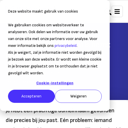
Deze website maakt gebruik van cookies
We gebruiken cookies om websiteverkeer te
Home
Strategie, marketing & sales
Website
analyseren. Ook delen we informatie over uw gebruik
van onze site met onze partners voor analyse. Voor
Help, mijn domeinnaam is bezet
meer informatie bekijk ons
privacybeleid
.
Als je weigert, zal je informatie niet worden gevolgd bij
Hoe verzin je een nieuwe domeinnaam?
je bezoek aan deze website. Er wordt een kleine cookie
in je browser geplaatst om te onthouden dat je niet
18 februari 2019
gevolgd wilt worden.
– Leestijd:
4
min.
Laatst bijgewerkt:
26 mei 2021
Cookie-instellingen
Accepteren
Weigeren
Je hebt een prachtige domeinnaam gevonden
die precies bij jou past. Eén probleem: iemand