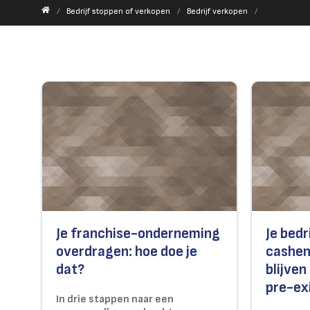
Bedrijf stoppen of verkopen
Bedrijf verkopen
Je franchise-onderneming
Je bedr
overdragen: hoe doe je
cashen
dat?
blijve
pre-ex
In drie stappen naar een