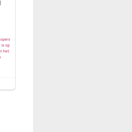
|
 kopers
 is op
an het
n