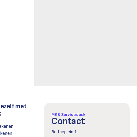
jezelf met
s
MKB Servicedesk
Contact
rekenen
Reitseplein 1
rekenen