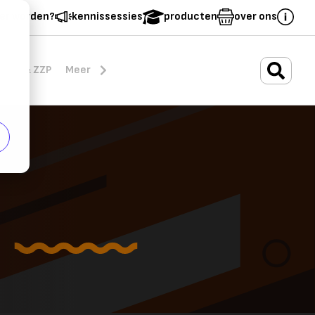
er worden?
kennissessies
producten
over ons
.
rten & ZZP
Meer