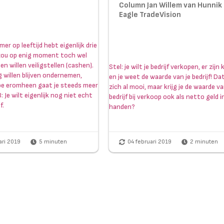
Column Jan Willem van Hunnik 
Eagle TradeVision
mer op leeftijd hebt eigenlijk drie
zou op enig moment toch wel
en willen veiligstellen (cashen).
Stel: je wilt je bedrijf verkopen, er zijn
g willen blijven ondernemen,
en je weet de waarde van je bedrijf! Dat
oe eromheen gaat je steeds meer
zich al mooi, maar krijg je de waarde v
 Je wilt eigenlijk nog niet echt
bedrijf bij verkoop ook als netto geld i
f.
handen?
ari 2019
5
minuten
04 februari 2019
2
minuten