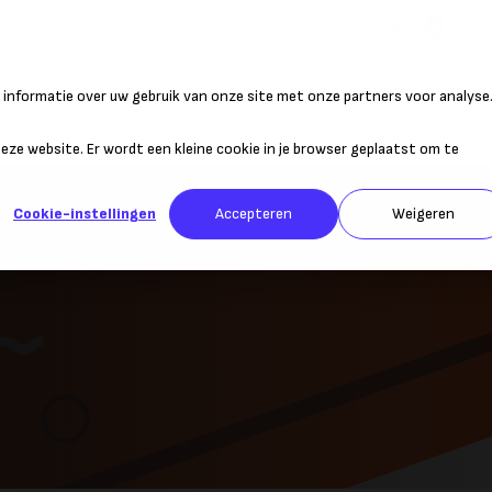
mkb select
partn
informatie over uw gebruik van onze site met onze partners voor analyse
atie
Duurzaam ondernemen
Personeel
Belastingen
Sta
 deze website. Er wordt een kleine cookie in je browser geplaatst om te
Cookie-instellingen
Accepteren
Weigeren