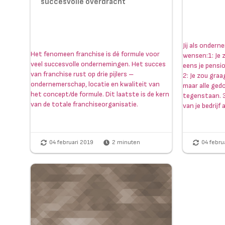
succesvolle overdracht
Jij als onderne
Het fenomeen franchise is dé formule voor
wensen:1: Je 
veel succesvolle ondernemingen. Het succes
eens je pensio
van franchise rust op drie pijlers –
2: Je zou graa
ondernemerschap, locatie en kwaliteit van
maar alle ged
het concept/de formule. Dit laatste is de kern
tegenstaan. 3:
van de totale franchiseorganisatie.
van je bedrijf a
04 februari 2019
2
minuten
04 febru