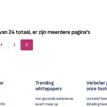
van
24
totaal, er zijn meerdere pagina's
1
2
ar
Trending
Verbeter 
whitepapers
onze tool
Een gezonde werknemer
Uurtarief be
atie
levert meer op
Bijtelling be