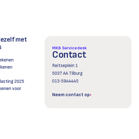
jezelf met
s
MKB Servicedesk
Contact
rekenen
Reitseplein 1
rekenen
5037 AA Tilburg
013‑5944445
asting 2025
kenen voor
Neem contact op