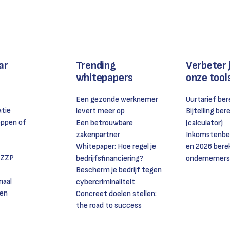
ar
Trending
Verbeter 
whitepapers
onze tool
Een gezonde werknemer
Uurtarief be
atie
levert meer op
Bijtelling be
oppen of
Een betrouwbare
(calculator)
zakenpartner
Inkomstenbel
Whitepaper: Hoe regel je
en 2026 bere
 ZZP
bedrijfsfinanciering?
ondernemers
Bescherm je bedrijf tegen
naal
cybercriminaliteit
en
Concreet doelen stellen:
the road to success