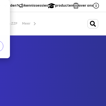
er worden?
kennissessies
producten
over ons
.
rten & ZZP
Meer