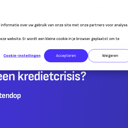
mkb select
partn
informatie over uw gebruik van onze site met onze partners voor analyse
atie
Duurzaam ondernemen
Personeel
Belastingen
Sta
 deze website. Er wordt een kleine cookie in je browser geplaatst om te
Cookie-instellingen
Accepteren
Weigeren
Zwaar weer
een kredietcrisis?
otendop