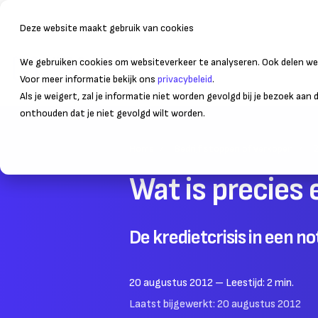
Deze website maakt gebruik van cookies
We gebruiken cookies om websiteverkeer te analyseren. Ook delen we 
Bedrijfsvoering
Administr
Voor meer informatie bekijk ons
privacybeleid
.
Als je weigert, zal je informatie niet worden gevolgd bij je bezoek aan
onthouden dat je niet gevolgd wilt worden.
Home
Bedrijf stoppen of verkopen
Wat is precies 
De kredietcrisis in een n
20 augustus 2012
– Leestijd:
2
min.
Laatst bijgewerkt:
20 augustus 2012