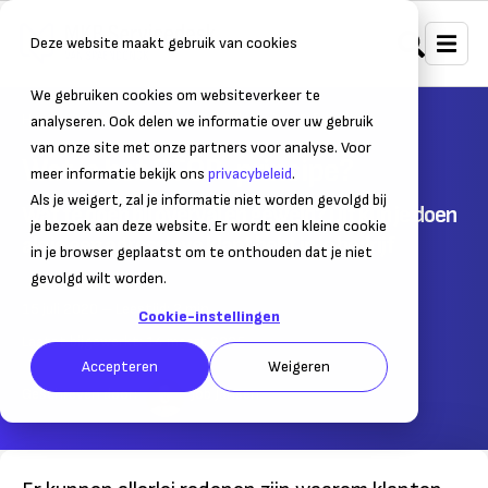
Deze website maakt gebruik van cookies
We gebruiken cookies om websiteverkeer te
Home
Bedrijfsvoering
Cybercrime & fraude
analyseren. Ook delen we informatie over uw gebruik
van onze site met onze partners voor analyse. Voor
Wat is het STOP-principe?
meer informatie bekijk ons
privacybeleid
.
Als je weigert, zal je informatie niet worden gevolgd bij
Wat te doen bij overval en geweld? Dit kun je doen
je bezoek aan deze website. Er wordt een kleine cookie
als je een agressieve klant hebt in je bedrijf
in je browser geplaatst om te onthouden dat je niet
gevolgd wilt worden.
15 juli 2020
– Leestijd:
2
min.
Cookie-instellingen
Laatst bijgewerkt:
14 maart 2025
Accepteren
Weigeren
Geschreven door:
Job Jansen