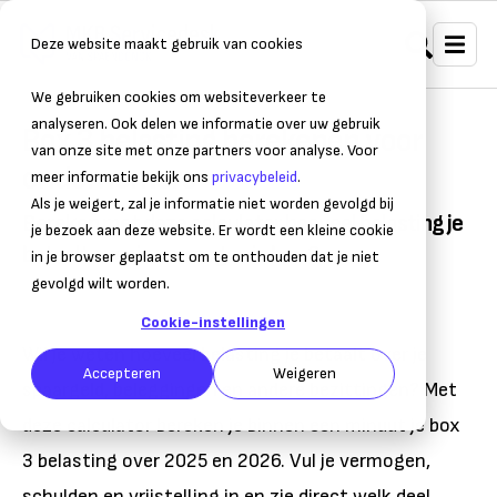
Deze website maakt gebruik van cookies
We gebruiken cookies om websiteverkeer te
analyseren. Ook delen we informatie over uw gebruik
Box 3 belasting berekenen voor
van onze site met onze partners voor analyse. Voor
ondernemers
meer informatie bekijk ons
privacybeleid
.
Als je weigert, zal je informatie niet worden gevolgd bij
Bereken met deze calculator hoeveel belasting je
je bezoek aan deze website. Er wordt een kleine cookie
betaalt over je vermogen in box 3
in je browser geplaatst om te onthouden dat je niet
gevolgd wilt worden.
Cookie-instellingen
Wil je weten hoeveel belasting je betaalt over je
Accepteren
Weigeren
spaargeld, beleggingen en andere bezittingen? Met
deze calculator bereken je binnen een minuut je box
3 belasting over 2025 en 2026. Vul je vermogen,
schulden en vrijstelling in en zie direct welk deel