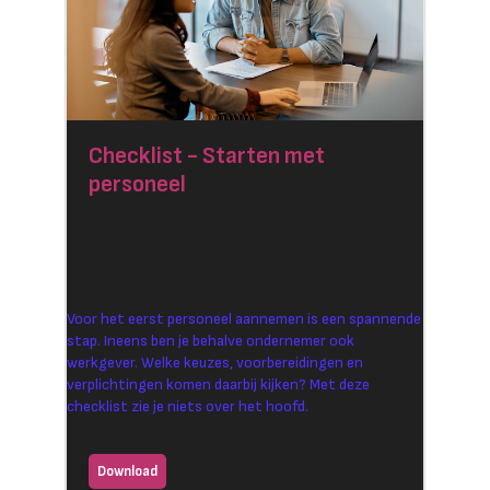
Checklist - Starten met
personeel
Voor het eerst personeel aannemen is een spannende
stap. Ineens ben je behalve ondernemer ook
werkgever. Welke keuzes, voorbereidingen en
verplichtingen komen daarbij kijken? Met deze
checklist zie je niets over het hoofd.
Download