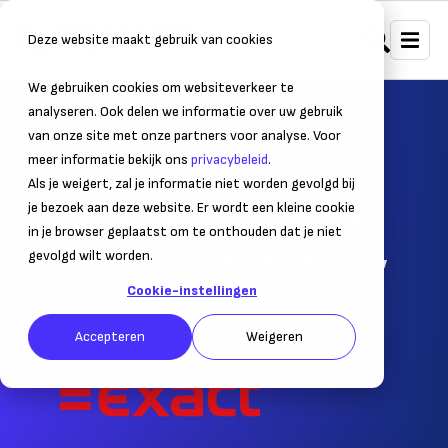
Deze website maakt gebruik van cookies
We gebruiken cookies om websiteverkeer te
analyseren. Ook delen we informatie over uw gebruik
van onze site met onze partners voor analyse. Voor
Dummy
meer informatie bekijk ons
privacybeleid
.
Als je weigert, zal je informatie niet worden gevolgd bij
je bezoek aan deze website. Er wordt een kleine cookie
Nam at maximus quam. Etiam
in je browser geplaatst om te onthouden dat je niet
ex sapien, aliquet eget est non,
gevolgd wilt worden.
semper tincidunt mauris. Nam
Cookie-instellingen
at sem tortor. Curabitur
Accepteren
Weigeren
fermentum sagittis cursus.