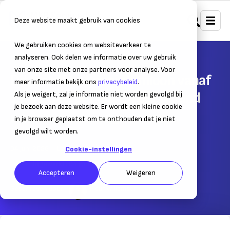
Deze website maakt gebruik van cookies
We gebruiken cookies om websiteverkeer te
Home
Nieuws
Ondernemersnieuws
analyseren. Ook delen we informatie over uw gebruik
van onze site met onze partners voor analyse. Voor
Dit wordt het minimumloon vanaf
meer informatie bekijk ons
privacybeleid
.
1 juli 2026 per uur en per maand
Als je weigert, zal je informatie niet worden gevolgd bij
je bezoek aan deze website. Er wordt een kleine cookie
Het minimumuurloon stijgt met 1,9%
in je browser geplaatst om te onthouden dat je niet
gevolgd wilt worden.
04 juni 2026
– Leestijd:
2
min.
Cookie-instellingen
Laatst bijgewerkt:
04 juni 2026
Accepteren
Weigeren
Geschreven door:
Fleur Willemsen