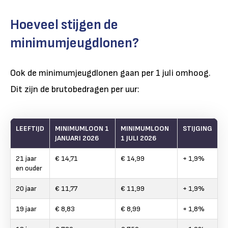
Hoeveel stijgen de
minimumjeugdlonen?
Ook de minimumjeugdlonen gaan per 1 juli omhoog.
Dit zijn de brutobedragen per uur:
LEEFTIJD
MINIMUMLOON 1
MINIMUMLOON
STIJGING
JANUARI 2026
1 JULI 2026
21 jaar
€ 14,71
€ 14,99
+ 1,9%
en ouder
20 jaar
€ 11,77
€ 11,99
+ 1,9%
19 jaar
€ 8,83
€ 8,99
+ 1,8%