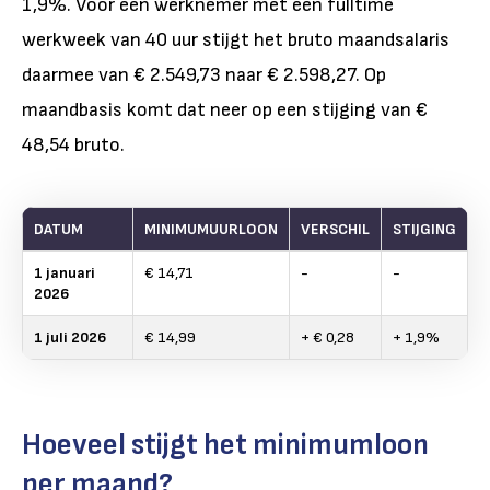
1,9%. Voor een werknemer met een fulltime
werkweek van 40 uur stijgt het bruto maandsalaris
daarmee van € 2.549,73 naar € 2.598,27. Op
maandbasis komt dat neer op een stijging van €
48,54 bruto.
DATUM
MINIMUMUURLOON
VERSCHIL
STIJGING
1 januari
€ 14,71
-
-
2026
1 juli 2026
€ 14,99
+ € 0,28
+ 1,9%
Hoeveel stijgt het minimumloon
per maand?