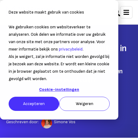
Deze website maakt gebruik van cookies
We gebruiken cookies om websiteverkeer te
Home
Nieuws
Ondernemersnieuws
analyseren. Ook delen we informatie over uw gebruik
van onze site met onze partners voor analyse. Voor
Stagnatie arbeidsproductiviteit in
meer informatie bekijk ons
privacybeleid
.
2024
Als je weigert, zal je informatie niet worden gevolgd bij
je bezoek aan deze website. Er wordt een kleine cookie
Waarom stagneert de arbeidsproductiviteit en
in je browser geplaatst om te onthouden dat je niet
wat betekent dat voor jouw bedrijf?
gevolgd wilt worden.
Cookie-instellingen
13 oktober 2025
– Leestijd:
3
min.
Accepteren
Weigeren
Laatst bijgewerkt:
13 oktober 2025
Geschreven door:
Simone Vos