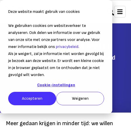
Deze website maakt gebruik van cookies
We gebruiken cookies om websiteverkeer te
Home
Bedrijfsvoering
Productiviteit
analyseren. Ook delen we informatie over uw gebruik
van onze site met onze partners voor analyse. Voor
9 tips om efficiënter te werken
meer informatie bekijk ons
privacybeleid
.
Als je weigert, zal je informatie niet worden gevolgd bij
Specialist Annemiek Tigchelaar aan het woord
je bezoek aan deze website. Er wordt een kleine cookie
in je browser geplaatst om te onthouden dat je niet
10 november 2017
gevolgd wilt worden.
– Leestijd:
5
min.
Laatst bijgewerkt:
11 maart 2024
Cookie-instellingen
Geschreven door:
Raphael Klees
Accepteren
Weigeren
Meer gedaan krijgen in minder tijd: we willen