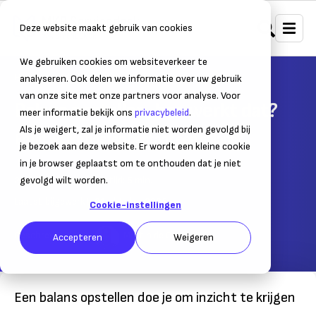
Deze website maakt gebruik van cookies
We gebruiken cookies om websiteverkeer te
Home
Administratie
Begroten
analyseren. Ook delen we informatie over uw gebruik
van onze site met onze partners voor analyse. Voor
Balans opstellen, hoe werkt dat?
meer informatie bekijk ons
privacybeleid
.
Als je weigert, zal je informatie niet worden gevolgd bij
En uit welke posten bestaat een balans?
je bezoek aan deze website. Er wordt een kleine cookie
in je browser geplaatst om te onthouden dat je niet
25 maart 2020
gevolgd wilt worden.
– Leestijd:
5
min.
Laatst bijgewerkt:
01 oktober 2025
Cookie-instellingen
Geschreven door:
Martin de Coninck
Accepteren
Weigeren
Een balans opstellen doe je om inzicht te krijgen