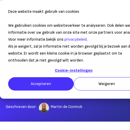
Deze website maakt gebruik van cookies
We gebruiken cookies om websiteverkeer te analyseren. Ook delen we
Home
Administratie
Begroten
informatie over uw gebruik van onze site met onze partners voor ana
Voor meer informatie bekijk ons
privacybeleid
.
Een jaarrekening maken: zo pak je
Als je weigert, zal je informatie niet worden gevolgd bij je bezoek aan 
het aan!
website. Er wordt een kleine cookie in je browser geplaatst om te
onthouden dat je niet gevolgd wilt worden.
In 5 stappen een jaarrekening maken
Cookie-instellingen
Accepteren
Weigeren
04 februari 2020
– Leestijd:
5
min.
Laatst bijgewerkt:
07 februari 2025
Geschreven door:
Martin de Coninck