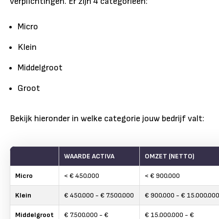
verplichtingen. Er zijn 4 categorieën:
Micro
Klein
Middelgroot
Groot
Bekijk hieronder in welke categorie jouw bedrijf valt:
WAARDE ACTIVA
OMZET (NETTO)
Micro
< € 450.000
< € 900.000
Klein
€ 450.000 - € 7.500.000
€ 900.000 - € 15.000.00
Middelgroot
€ 7.500.000 - €
€ 15.000.000 - €