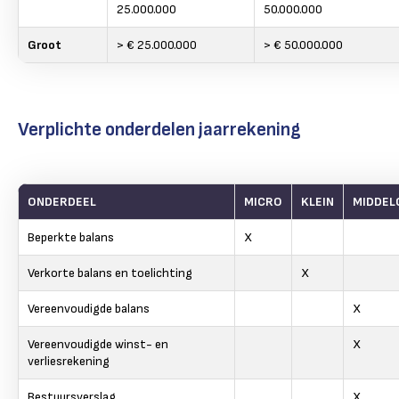
25.000.000
50.000.000
Groot
> € 25.000.000
> € 50.000.000
Verplichte onderdelen jaarrekening
ONDERDEEL
MICRO
KLEIN
MIDDE
Beperkte balans
X
Verkorte balans en toelichting
X
Vereenvoudigde balans
X
Vereenvoudigde winst- en
X
verliesrekening
Bestuursverslag
X