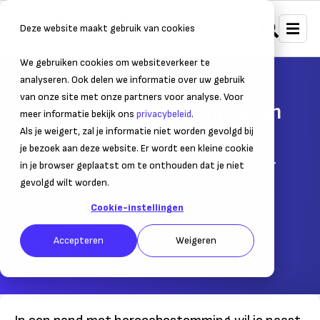
Deze website maakt gebruik van cookies
We gebruiken cookies om websiteverkeer te
Home
Bedrijfsvoering
Kantoorruimte
analyseren. Ook delen we informatie over uw gebruik
van onze site met onze partners voor analyse. Voor
Hoe wijzig ik de bestemming van
meer informatie bekijk ons
privacybeleid
.
een horeca pand?
Als je weigert, zal je informatie niet worden gevolgd bij
je bezoek aan deze website. Er wordt een kleine cookie
Kan ik een pand met horecabestemming voor
in je browser geplaatst om te onthouden dat je niet
andere activiteiten gebruiken?
gevolgd wilt worden.
Cookie-instellingen
26 juni 2013
– Leestijd:
1
min.
Accepteren
Weigeren
Laatst bijgewerkt:
26 juni 2013