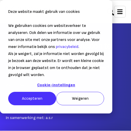
Deze website maakt gebruik van cookies
We gebruiken cookies om websiteverkeer te
Home
Bedrijfsvoering
Verzekeren & pensioen
analyseren. Ook delen we informatie over uw gebruik
van onze site met onze partners voor analyse. Voor
5 redenen om geen pensioen te
meer informatie bekijk ons
privacybeleid
.
regelen voor je werknemers
Als je weigert, zal je informatie niet worden gevolgd bij
je bezoek aan deze website. Er wordt een kleine cookie
Bied je wel of geen pensioen als werkgever?
in je browser geplaatst om te onthouden dat je niet
gevolgd wilt worden.
20 juni 2022
– Leestijd:
4
min.
Cookie-instellingen
Laatst bijgewerkt:
17 april 2026
Accepteren
Weigeren
Geschreven door:
Martin de Coninck
In samenwerking met:
a.s.r