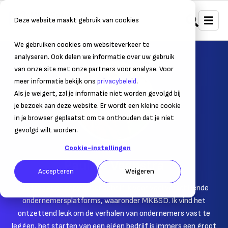
Deze website maakt gebruik van cookies
We gebruiken cookies om websiteverkeer te
analyseren. Ook delen we informatie over uw gebruik
van onze site met onze partners voor analyse. Voor
meer informatie bekijk ons
privacybeleid
.
Als je weigert, zal je informatie niet worden gevolgd bij
je bezoek aan deze website. Er wordt een kleine cookie
in je browser geplaatst om te onthouden dat je niet
gevolgd wilt worden.
Cookie-instellingen
AUTEUR
Pauline Veenstra
Accepteren
Weigeren
Als freelance copywriter schrijf ik voor veel verschillende
ondernemersplatforms, waaronder MKBSD. Ik vind het
ontzettend leuk om de verhalen van ondernemers vast te
leggen, het starten van een eigen bedrijf is immers een groot