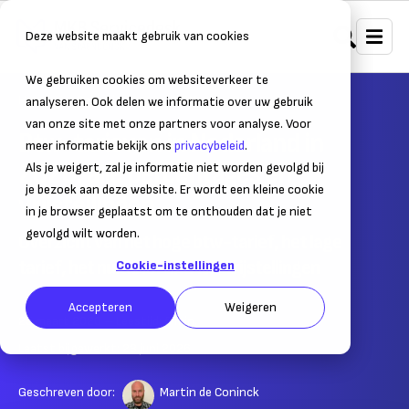
Deze website maakt gebruik van cookies
We gebruiken cookies om websiteverkeer te
Home
Belastingen
BTW
analyseren. Ook delen we informatie over uw gebruik
van onze site met onze partners voor analyse. Voor
Btw-tarieven in Nederland in
meer informatie bekijk ons
privacybeleid
.
2026: alle percentages en
Als je weigert, zal je informatie niet worden gevolgd bij
je bezoek aan deze website. Er wordt een kleine cookie
vrijstellingen
in je browser geplaatst om te onthouden dat je niet
gevolgd wilt worden.
Overzicht van het hoge btw-tarief, het lage
tarief, het nultarief en btw-vrijstellingen
Cookie-instellingen
Accepteren
Weigeren
25 maart 2020
– Leestijd:
5
min.
Laatst bijgewerkt:
23 juni 2026
Geschreven door:
Martin de Coninck