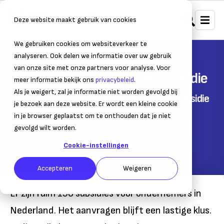
Deze website maakt gebruik van cookies
We gebruiken cookies om websiteverkeer te
Home
Financiering
Subsidies
analyseren. Ook delen we informatie over uw gebruik
van onze site met onze partners voor analyse. Voor
Tien tips voor succes met subsidie
meer informatie bekijk ons
privacybeleid
.
Als je weigert, zal je informatie niet worden gevolgd bij
Vergroot je kansen bij het aanvragen van subsidie
je bezoek aan deze website. Er wordt een kleine cookie
in je browser geplaatst om te onthouden dat je niet
12 november 2020
gevolgd wilt worden.
– Leestijd:
4
min.
Laatst bijgewerkt:
12 november 2020
Cookie-instellingen
Accepteren
Weigeren
Er zijn ruim 150 subsidies voor ondernemers in
Nederland. Het aanvragen blijft een lastige klus.