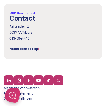
MKB Servicedesk
Contact
Reitseplein 1
5037 AA Tilburg
013‑5944445
Neem contact op
Algemene voorwaarden
Privacy statement
AI
Cookie instellingen