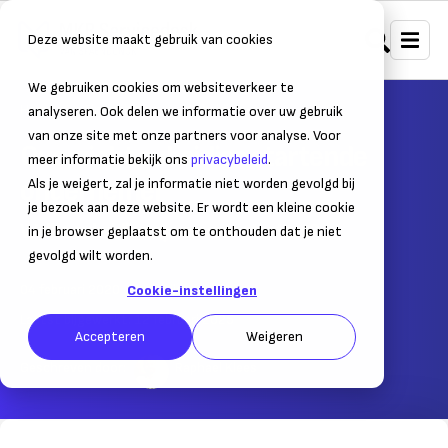
Deze website maakt gebruik van cookies
We gebruiken cookies om websiteverkeer te
Home
Financiering
Subsidies
analyseren. Ook delen we informatie over uw gebruik
van onze site met onze partners voor analyse. Voor
Overzicht subsidies startende
meer informatie bekijk ons
privacybeleid
.
ondernemer
Als je weigert, zal je informatie niet worden gevolgd bij
je bezoek aan deze website. Er wordt een kleine cookie
Welke subsidies zijn er voor starters?
in je browser geplaatst om te onthouden dat je niet
gevolgd wilt worden.
04 februari 2020
– Leestijd:
5
min.
Cookie-instellingen
Laatst bijgewerkt:
12 februari 2025
Accepteren
Weigeren
Geschreven door:
Raphael Klees