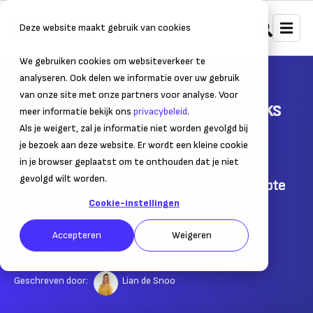
Deze website maakt gebruik van cookies
We gebruiken cookies om websiteverkeer te
Home
Nieuws
Ondernemersnieuws
analyseren. Ook delen we informatie over uw gebruik
van onze site met onze partners voor analyse. Voor
Arbeidskrapte Q1 2024: Ondanks
meer informatie bekijk ons
privacybeleid
.
minder krapte, nog steeds
Als je weigert, zal je informatie niet worden gevolgd bij
je bezoek aan deze website. Er wordt een kleine cookie
spanning
in je browser geplaatst om te onthouden dat je niet
gevolgd wilt worden.
Cijfers CBS en hoe je omgaat met arbeidskrapte
Cookie-instellingen
21 mei 2024
– Leestijd:
2
min.
Accepteren
Weigeren
Laatst bijgewerkt:
28 mei 2024
Geschreven door:
Lian de Snoo