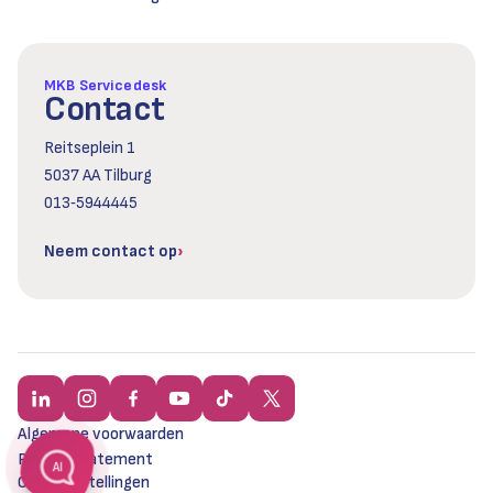
MKB Servicedesk
Contact
Reitseplein 1
5037 AA Tilburg
013‑5944445
Neem contact op
Algemene voorwaarden
Privacy statement
AI
Cookie instellingen