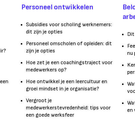
Personeel ontwikkelen
Bel
arb
Subsidies voor scholing werknemers:
dit zijn je opties
Dit
Personeel omscholen of opleiden: dit
Fee
ir?
zijn je opties
nu 
Hoe zet je een coachingstraject voor
Ker
medewerkers op?
per
 een
Hoe ontwikkel je een leercultuur en
Wat
groei mindset in je organisatie?
voo
Vergroot je
Wat
medewerkerstevredenheid: tips voor
en 
een goede werksfeer