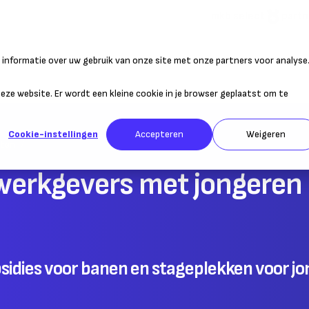
mkb select
partn
informatie over uw gebruik van onze site met onze partners voor analyse
atie
Duurzaam ondernemen
Personeel
Belastingen
Sta
 deze website. Er wordt een kleine cookie in je browser geplaatst om te
Cookie-instellingen
Accepteren
Weigeren
nten
werkgevers met jongeren 
sidies voor banen en stageplekken voor j