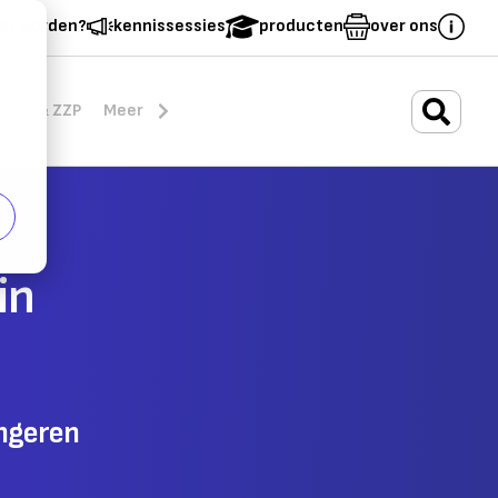
er worden?
kennissessies
producten
over ons
.
rten & ZZP
Meer
in
ongeren